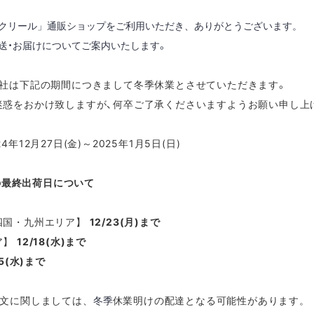
クリール」通販ショップをご利用いただき、ありがとうございます。
送・お届け
についてご案内いたします。
弊社は下記の期間につきまして冬季休業とさせていただきます。
迷惑をおかけ致しますが、何卒ご了承くださいますようお願い申し上
4年12月27日(金)～2025年1月5日(日)
の最終出荷日について
四国
・
九州
エリア】
12/23(
月
)まで
ア】
12/18(水)まで
25(水)まで
注文に関しましては、
冬季
休業
明けの配達となる可能性があります。