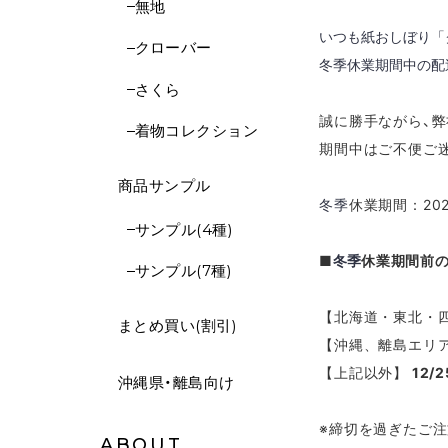
無地
いつも紙おしぼり「
クローバー
冬季休業期間中の
配
さくら
誠に勝手ながら、
着物コレクション
期間中はご不便ご
商品サンプル
冬季
休業期間：202
サンプル(4種)
■
冬季
休業期間
前
サンプル(7種)
【北海道・東北・
まとめ買い(割引)
【沖縄、離島
エリ
【上記以外】
12/
沖縄県・離島向け
※締切を過ぎたご
ABOUT