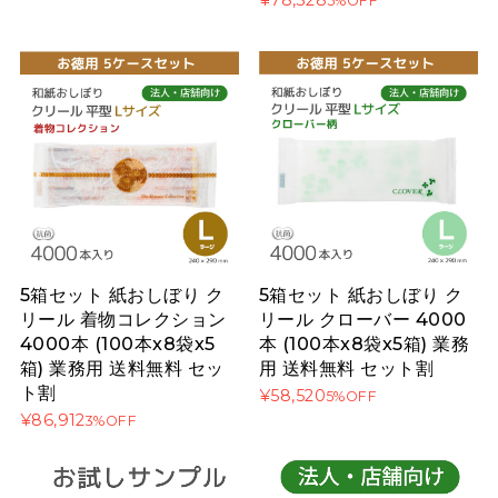
¥78,328
5%OFF
5箱セット 紙おしぼり ク
5箱セット 紙おしぼり ク
リール 着物コレクション
リール クローバー 4000
4000本 (100本x8袋x5
本 (100本x8袋x5箱) 業務
箱) 業務用 送料無料 セッ
用 送料無料 セット割
ト割
¥58,520
5%OFF
¥86,912
3%OFF