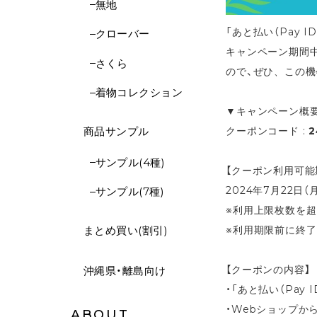
無地
「あと払い（Pay
クローバー
キャンペーン期間中に
さくら
ので、
ぜひ、この機
着物コレクション
▼キャンペーン概
クーポンコード :
2
商品サンプル
サンプル(4種)
【クーポン利用可能
2024年7月22日（月
サンプル(7種)
※利用上限枚数を
※利用期限前に終了と
まとめ買い(割引)
【クーポンの内容】
沖縄県・離島向け
・「あと払い（Pay 
・Webショップか
ABOUT